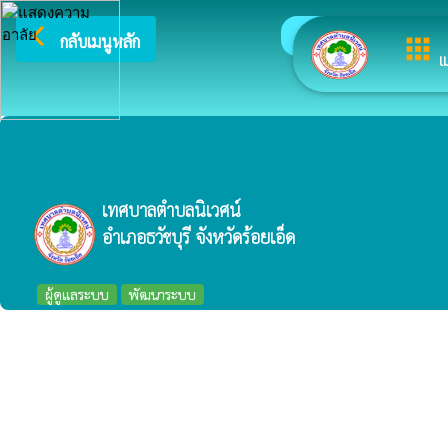
arrow_back_ios
ยินดีต้อนรับสู่เ
กลับเมนูหลัก
apps
เ
เทศบาลตำบลนิเวศน์
อำเภอธวัชบุรี จังหวัดร้อยเอ็ด
ผู้ดูแลระบบ
พัฒนาระบบ