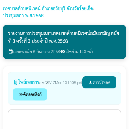
เทศบาลตำบลนิเวศน์
อำเภอธวัชบุรี จังหวัดร้อยเอ็ด
›
ประชุมสภา พ.ศ.2568
รายงานการประชุมสภาเทศบาลตำบลนิเวศน์สมัยสามัญ สมัย
ที่ 3 ครั้งที่ 3 ประจำปี พ.ศ.2568
เผยแพร่เมื่อ 8 กันยายน 2568
เปิดอ่าน 140 ครั้ง
event
visibility
ไฟล์เอกสาร
attach_file
ดาวน์โหลด
aMG8VlZMon101005.pdf
file_download
คัดลอกลิงก์
link