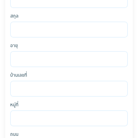
สกุล
อายุ
บ้านเลขที่
หมู่ที่
ถนน