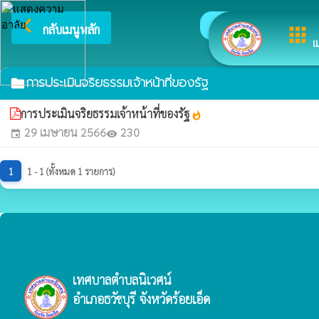
arrow_back_ios
ยินดีต้อนรับสู่เว็
กลับเมนูหลัก
apps
เ
การประเมินจริยธรรมเจ้าหน้าที่ของรัฐ
folder
การประเมินจริยธรรมเจ้าหน้าที่ของรัฐ
whatshot
29 เมษายน 2566
230
event
visibility
1
1 - 1 (ทั้งหมด 1 รายการ)
เทศบาลตำบลนิเวศน์
อำเภอธวัชบุรี จังหวัดร้อยเอ็ด